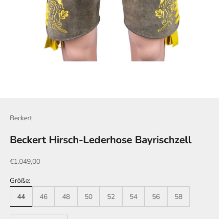
Beckert
Beckert Hirsch-Lederhose Bayrischzell
Angebot
€1.049,00
Größe:
44
46
48
50
52
54
56
58