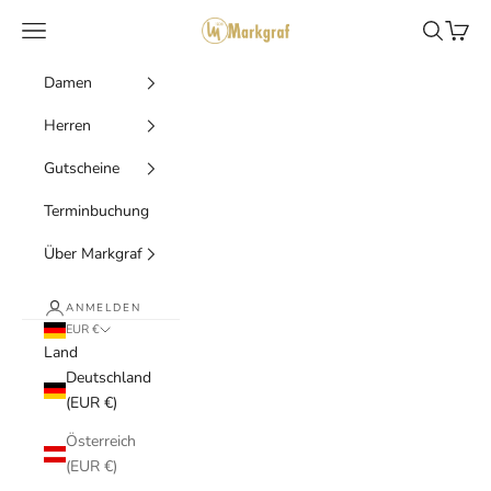
Zum Inhalt springen
Markgraf Trachten
Menü
Suchen
Waren
Damen
Herren
Gutscheine
Terminbuchung
Über Markgraf
ANMELDEN
EUR €
Land
Deutschland
(EUR €)
Österreich
(EUR €)