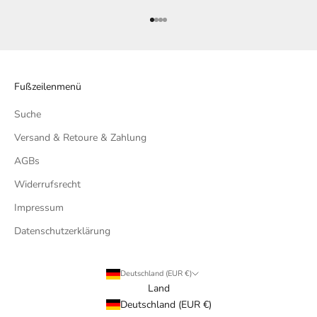
Gehe zu Element 1
Gehe zu Element 2
Gehe zu Element 3
Gehe zu Element 4
Fußzeilenmenü
Suche
Versand & Retoure & Zahlung
AGBs
Widerrufsrecht
Impressum
Datenschutzerklärung
Deutschland (EUR €)
Land
Deutschland (EUR €)