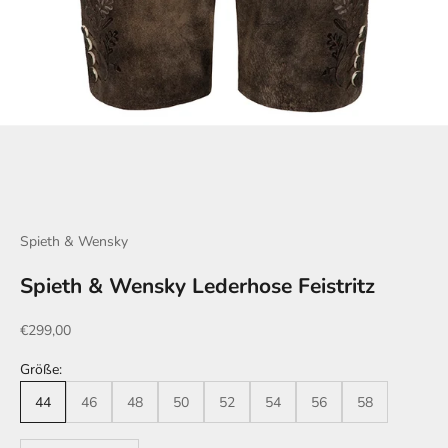
Spieth & Wensky
Spieth & Wensky Lederhose Feistritz
Angebot
€299,00
Größe:
44
46
48
50
52
54
56
58