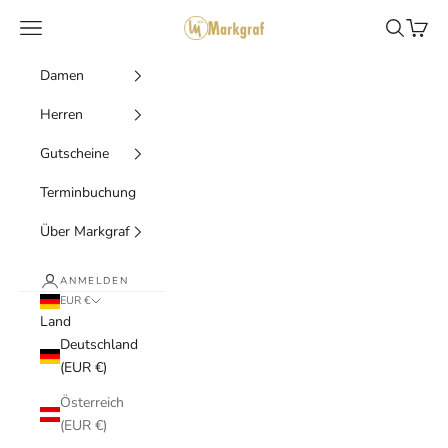
Zum Inhalt springen
Markgraf Trachten
Menü
Suchen
Waren
Damen
Herren
Gutscheine
Terminbuchung
Über Markgraf
ANMELDEN
EUR €
Land
Deutschland
(EUR €)
Österreich
(EUR €)