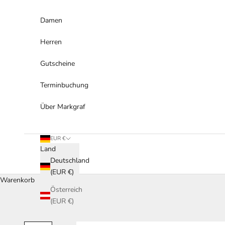
Zum Inhalt springen
Damen
Herren
Gutscheine
Terminbuchung
Über Markgraf
EUR €
Land
Deutschland
(EUR €)
Warenkorb
Österreich
(EUR €)