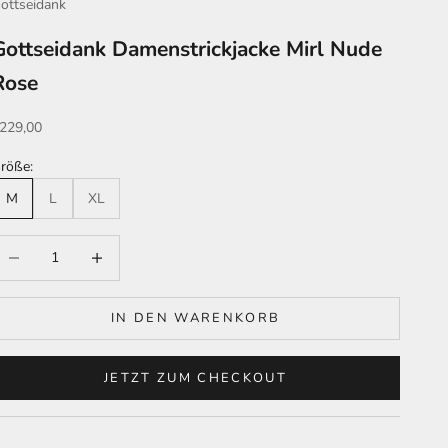
ottseidank
Gottseidank Damenstrickjacke Mirl Nude
Rose
ngebot
229,00
röße:
M
L
XL
nzahl verringern
Anzahl erhöhen
IN DEN WARENKORB
JETZT ZUM CHECKOUT