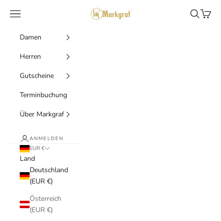
Zum Inhalt springen
Markgraf Trachten
Menü
Suchen
Waren
Damen
Herren
Gutscheine
Terminbuchung
Über Markgraf
ANMELDEN
EUR €
Land
Deutschland
(EUR €)
Österreich
(EUR €)