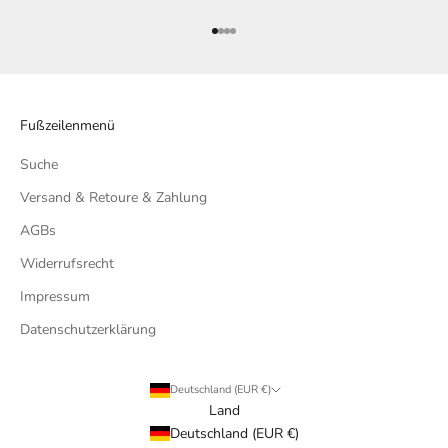
Gehe zu Element 1
Gehe zu Element 2
Gehe zu Element 3
Gehe zu Element 4
Fußzeilenmenü
Suche
Versand & Retoure & Zahlung
AGBs
Widerrufsrecht
Impressum
Datenschutzerklärung
Deutschland (EUR €)
Land
Deutschland (EUR €)