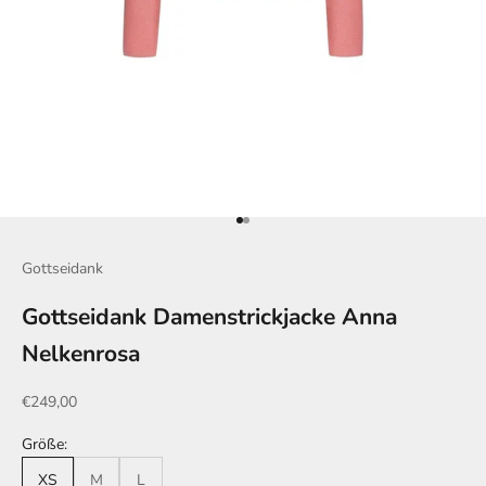
Gehe zu Element 1
Gehe zu Element 2
Gottseidank
Gottseidank Damenstrickjacke Anna
Nelkenrosa
Angebot
€249,00
Größe:
XS
M
L